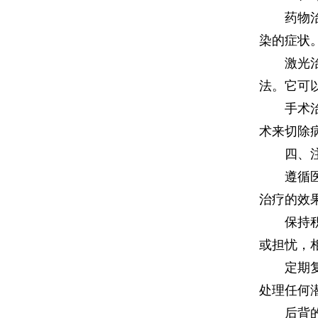
药物治疗
染的症状
激光治疗
法。它可
手术治疗
术来切除
四、注
遵循医生
治疗的效
保持积极
或担忧，
定期复查
处理任何
后背的黑