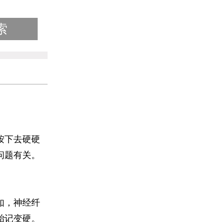
按下去硬硬
问题有关。
如，神经纤
胎记变硬。