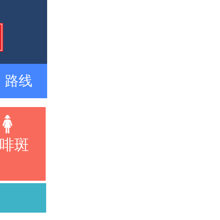
路线
啡斑