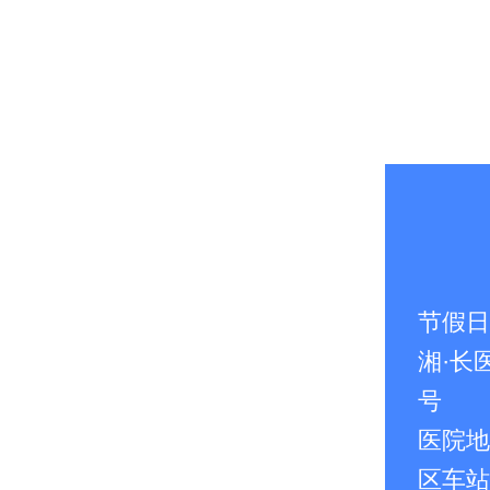
节假日无
湘·长医
号
医院地
区车站