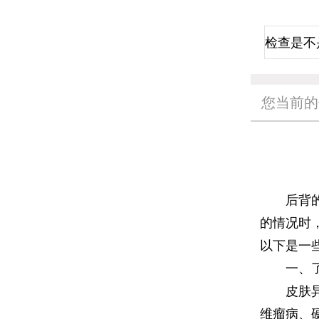
您当前的
后背的黑
的情况时
以下是一
一、了
皮肤异常
维瘤病、