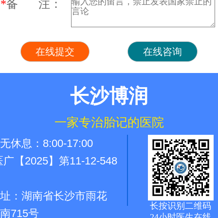
*
备 注：
长沙博润
一家专治胎记的医院
休息：8:00-17:00
广【2025】第11-12-548
址：湖南省长沙市雨花
长按识别二维码
南715号
24小时医生在线