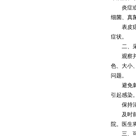
炎症或感
细菌、真
表皮痣或
症状。
二、采
观察并记
色、大小
问题。
避免刺激
引起感染
保持清洁
及时前往
院。医生
三、可