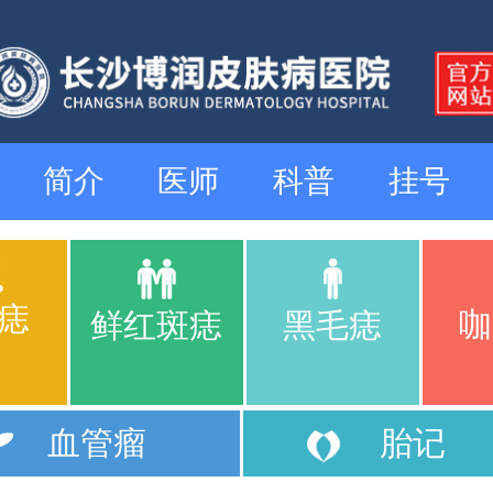
简介
医师
科普
挂号
痣
咖
鲜红斑痣
黑毛痣
血管瘤
胎记