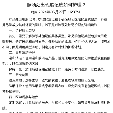
脖颈处出现胎记该如何护理？
2024年05月27日 16:37:41
时间:
脖颈处出现胎记时，护理的重点在于确保胎记区域的皮肤健康、舒适，
并尽量减少其对外观的影响。以下是对脖颈处胎记护理的详细建议：
一、了解胎记类型
首先，需要了解脖颈处胎记的具体类型。常见的胎记类型包括太田痣、
咖啡斑、鲜红斑痣和血管瘤等。每种胎记的成因、特性和护理方法可能有所
不同，因此明确类型有助于制定更有针对性的护理计划。
二、日常清洁护理
温和清洁：使用温和的清洁产品，避免使用刺激性的化学物质或粗糙的
毛巾，以免刺激胎记区域。
保持干燥：清洁后确保胎记区域干燥，避免长时间湿润，以防感染。
三、避免刺激
避免摩擦：选择柔软、透气的衣物，避免衣物摩擦胎记区域。
防晒保护：使用防晒霜或穿着防晒衣物，避免阳光直射胎记区域，以防
紫外线伤害。
四、医学观察与治疗
定期观察：注意胎记的颜色、形状和大小变化，如有异常应及时前往医
院。