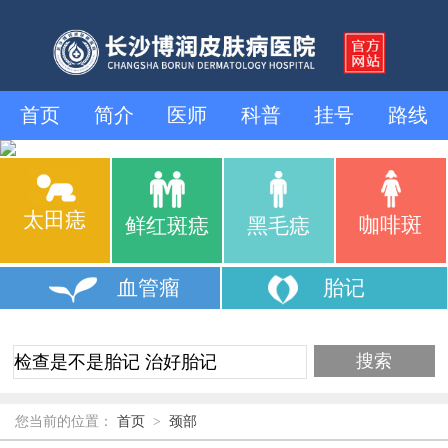
首页
简介
医师
科普
挂号
路线
太田痣
咖啡斑
鲜红斑痣
黑毛痣
血管瘤
胎记
您当前的位置：
首页
>
颈部