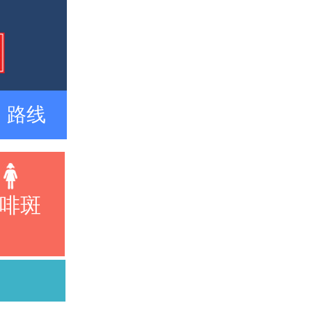
路线
啡斑