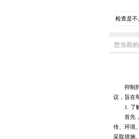
您当前的
抑制脖颈
议，旨在
1. 了
首先，了
传、环境
采取措施