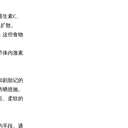
生素C、
记扩散。
，这些食物
节体内激素
加剧胎记的
防晒措施。
松、柔软的
的手段。通