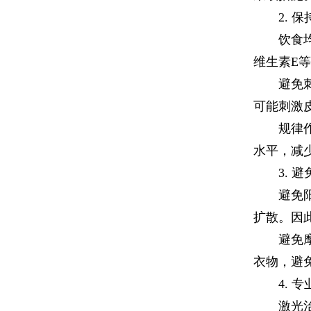
2. 保
饮食均衡
维生素E
避免刺激
可能刺激
规律作息
水平，减
3. 避
避免阳光
扩散。因
避免摩擦
衣物，避
4. 专
激光治疗