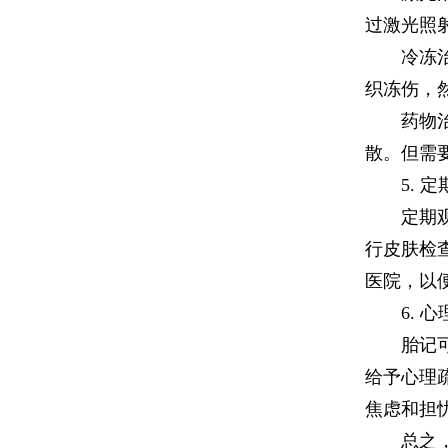
过激光照
冷冻治疗
织冻伤，
药物治疗
散。但需
5. 定
定期观察
行皮肤检
医院，以
6. 心
胎记可能
给予心理
焦虑和担
总之，抑