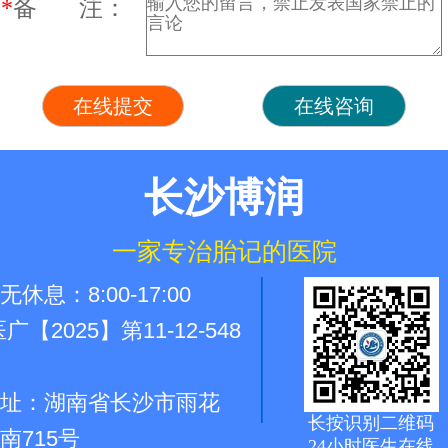
*
备 注：
长沙博润
一家专治胎记的医院
休息：8:00-17:00
广【2025】第11-12-548
址：湖南省长沙市雨花
长按识别二维码
南715号
24小时医生在线