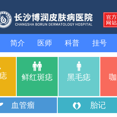
简介
医师
科普
挂号
痣
咖
鲜红斑痣
黑毛痣
血管瘤
胎记