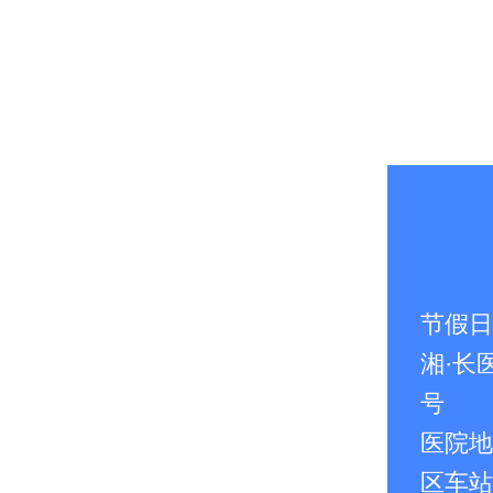
节假日无
湘·长医
号
医院地
区车站