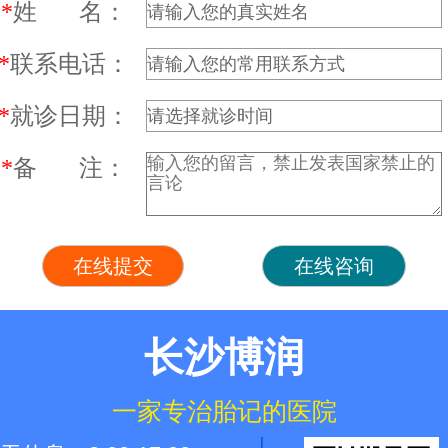
*
姓 名：
*
联系电话：
*
就诊日期：
*
备 注：
长沙博润
一家专治胎记的医院