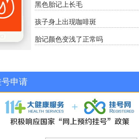
黑色胎记上长毛
孩子身上出现咖啡斑
胎记颜色变浅了正常吗
挂号申请