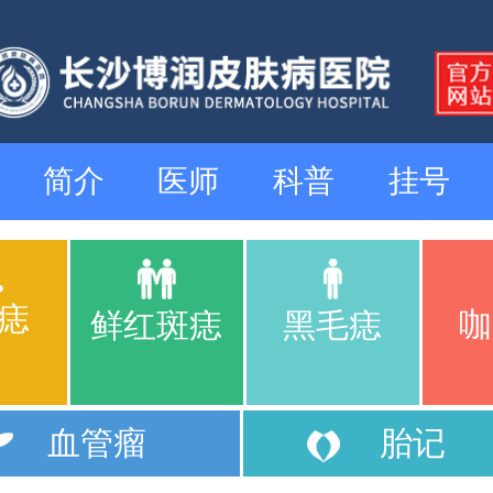
简介
医师
科普
挂号
痣
咖
鲜红斑痣
黑毛痣
血管瘤
胎记