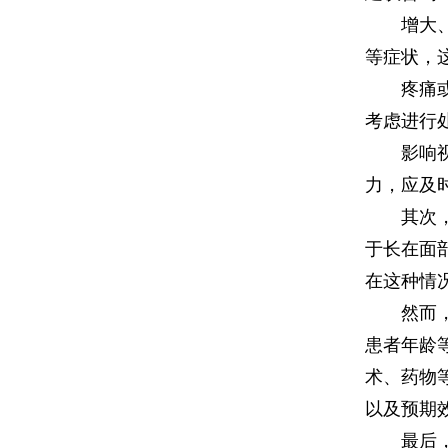
增大、破
等症状，
疼痛或不
考虑进行
影响视力
力，应及
其次，从
于长在面
在这种情
然而，处
患者年龄
术、药物
以及预期
最后，从